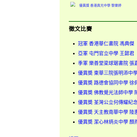
徵文比賽
冠軍 香港華仁書院 馮典傑
亞軍 屯門官立中學 王懿君
季軍 樂善堂梁球琚書院 張
優異奬 東華三院張明添中學
優異奬 路德會協同中學 徐
優異奬 佛教覺光法師中學 
優異奬 荃灣公立何傳耀紀念
優異奬 天主教南華中學 陸
優異奬 潔心林炳炎中學 顏