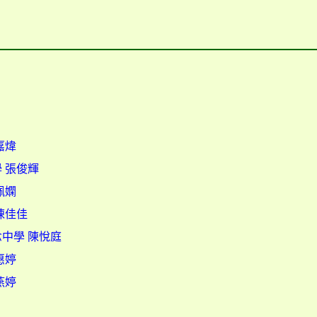
嘉煒
 張俊輝
佩嫻
陳佳佳
中學 陳悅庭
惠婷
燕婷