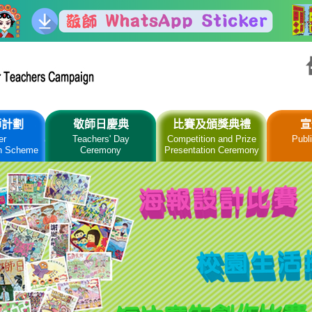
師計劃
敬師日慶典
比賽及頒獎典禮
宣
er
Teachers' Day
Competition and Prize
Publi
n Scheme
Ceremony
Presentation Ceremony