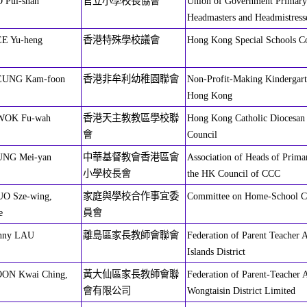
 Pui-shan
官立小學校長協會
Union of Government Primary
Headmasters and Headmistress
EE Yu-heng
香港特殊學校議會
Hong Kong Special Schools C
EUNG Kam-foon
香港非牟利幼稚園聯會
Non-Profit-Making Kindergart
Hong Kong
WOK Fu-wah
香港天主教教區學校聯
Hong Kong Catholic Diocesan
會
Council
UNG Mei-yan
中華基督教會香港區會
Association of Heads of Prima
小學校長會
the HK Council of CCC
UO Sze-wing,
家庭與學校合作事宜委
Committee on Home-School C
e
員會
enny LAU
離島區家長教師會聯會
Federation of Parent Teacher A
Islands District
OON Kwai Ching,
黃大仙區家長教師會聯
Federation of Parent-Teacher A
會有限公司
Wongtaisin District Limited