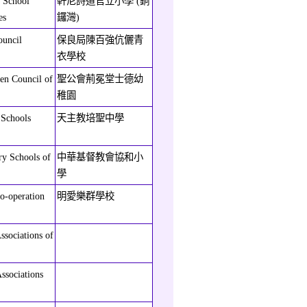
 School
軒尼詩道官立小學 (銅
es
鑼灣)
ouncil
保良局陳百強伉儷青
衣學校
en Council of
聖公會荊冕堂士德幼
稚園
 Schools
天主教培聖中學
ry Schools of
中華基督教會協和小
學
o-operation
明愛樂群學校
ssociations of
ssociations