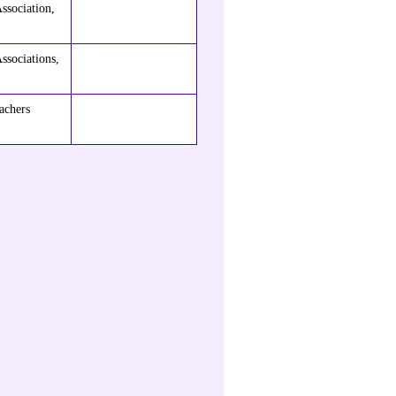
ssociation,
ssociations,
achers