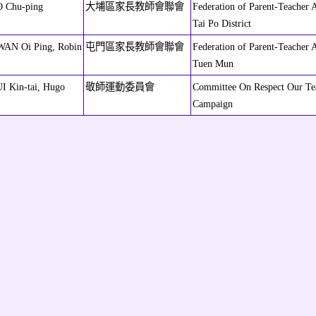
O Chu-ping
大埔區家長教師會聯會
Federation of Parent-Teacher A
Tai Po District
WAN Oi Ping, Robin
屯門區家長教師會聯會
Federation of Parent-Teacher A
Tuen Mun
I Kin-tai, Hugo
敬師運動委員會
Committee On Respect Our Te
Campaign