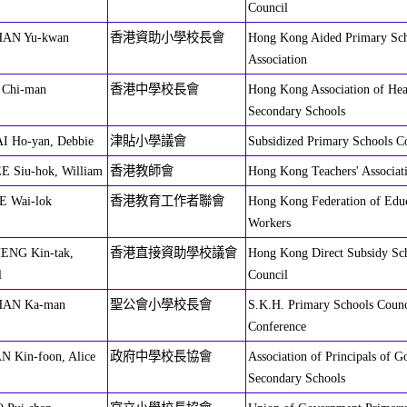
Council
HAN Yu-kwan
香港資助小學校長會
Hong Kong Aided Primary Sc
Association
 Chi-man
香港中學校長會
Hong Kong Association of Hea
Secondary Schools
I Ho-yan, Debbie
津貼小學議會
Subsidized Primary Schools C
E Siu-hok, William
香港教師會
Hong Kong Teachers' Associat
E Wai-lok
香港教育工作者聯會
Hong Kong Federation of Edu
Workers
HENG Kin-tak,
香港直接資助學校議會
Hong Kong Direct Subsidy Sc
l
Council
HAN Ka-man
聖公會小學校長會
S.K.H. Primary Schools Counci
Conference
N Kin-foon, Alice
政府中學校長協會
Association of Principals of 
Secondary Schools