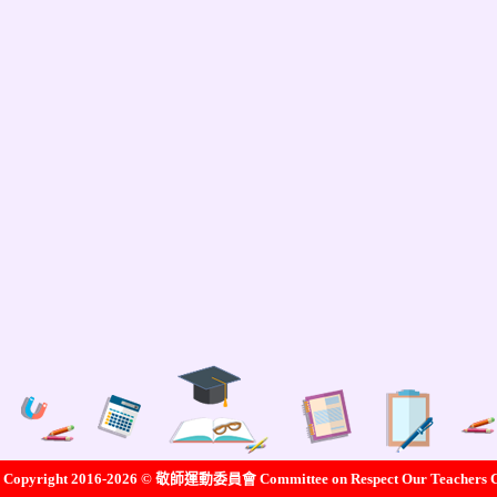
pyright 2016-2026 © 敬師運動委員會 Committee on Respect Our Teachers 