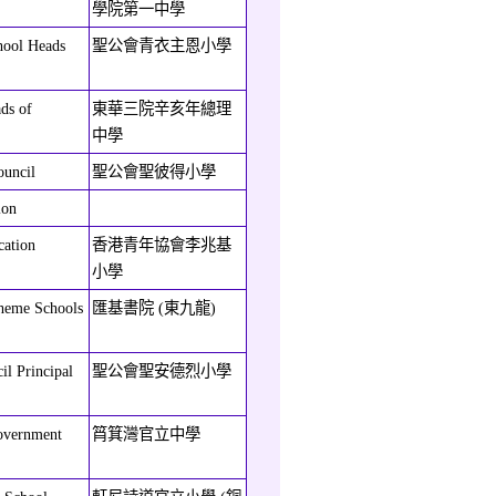
學院第一中學
hool Heads
聖公會青衣主恩小學
ds of
東華三院辛亥年總理
中學
ouncil
聖公會聖彼得小學
ion
cation
香港青年協會李兆基
小學
heme Schools
匯基書院 (東九龍)
l Principal
聖公會聖安德烈小學
Government
筲箕灣官立中學