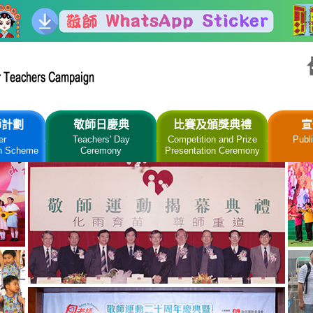
師計劃
敬師日慶典
比賽及頒獎典禮
宣
er
Teachers' Day
Competition and Prize
Publi
n Scheme
Ceremony
Presentation Ceremony